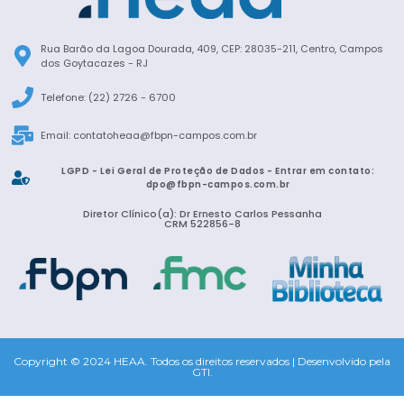
Rua Barão da Lagoa Dourada, 409, CEP: 28035-211, Centro, Campos
dos Goytacazes - RJ
Telefone: (22) 2726 - 6700
Email:
contatoheaa@fbpn-campos.com.br
LGPD - Lei Geral de Proteção de Dados - Entrar em contato:
dpo@fbpn-campos.com.br
Diretor Clínico(a): Dr Ernesto Carlos Pessanha
CRM 522856-8
Copyright © 2024 HEAA. Todos os direitos reservados | Desenvolvido pela
GTI.