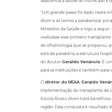
assistência à saúde do município e d
“Um grande passo foi dado neste iní
Alvim e só temos a parabenizar po
Ministério da Saúde e logo a seguir,
realizasse esse primeiro transplan
de oftalmologia que se preparou, qu
está de parabéns, a estrutura hospit
do doutor
Geraldo Venâncio
. É u
para as instituições e também para os
O
diretor do
HEAA
,
Geraldo Venâ
implementação do transplante de có
Escola Álvaro Alvim trará benefícios
região. Essa conquista é resultad