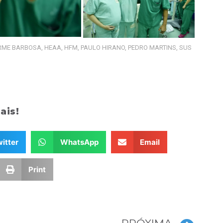
RME BARBOSA
,
HEAA
,
HFM
,
PAULO HIRANO
,
PEDRO MARTINS
,
SUS
ais!
itter
WhatsApp
Email
Print