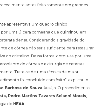
procedimento antes feito somente em grandes
ente apresentava um quadro clínico
o por uma úlcera corneana que culminou em
catarata densa. Considerando a gravidade do
lante de córnea não seria suficiente para restaurar
ativa do cristalino. Dessa forma, optou-se por uma
nsplante de córnea e a cirurgia de catarata
mento. Trata-se de uma técnica de maior
edimento foi concluído com êxito”, explicou o
rme Barbosa de Souza
Araújo. O procedimento
sta, Pedro Martins Tavares Scianni Morais
,
ogia do
HEAA
.