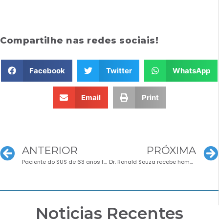
Compartilhe nas redes sociais!
Facebook
Twitter
WhatsApp
Email
Print
ANTERIOR
PRÓXIMA
Paciente do SUS de 63 anos foi o primeiro beneficiado com transplante de córnea no Álvaro Alvim
Dr. Ronald Souza recebe homenagem no Centro Cirúrgio do HEAA
Noticias Recentes