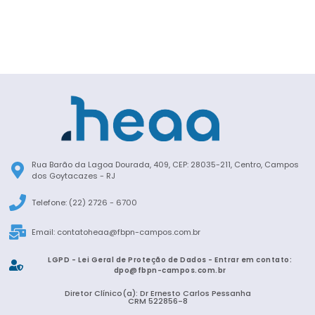
Rua Barão da Lagoa Dourada, 409, CEP: 28035-211, Centro, Campos
dos Goytacazes - RJ
Telefone: (22) 2726 - 6700
Email:
contatoheaa@fbpn-campos.com.br
LGPD - Lei Geral de Proteção de Dados - Entrar em contato:
dpo@fbpn-campos.com.br
Diretor Clínico(a): Dr Ernesto Carlos Pessanha
CRM 522856-8