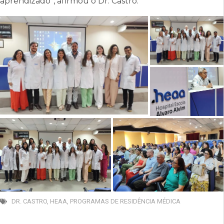
aprendizado”, afirmou o Dr. Castro.
DR. CASTRO
,
HEAA
,
PROGRAMAS DE RESIDÊNCIA MÉDICA