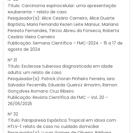
Título: Carcinoma espinocelular: uma apresentação
exuberante – relato de caso
Pesquisador(a): Alice Cesário Carneiro, Alice Duarte
Baptista, Maria Fernanda Kezen Leite Mansur, Mariana
Pereato Fernandes, Tércio Abreu da Fonseca, Roberta
Cesário Vieira Carneiro
Publicação: Semana Científica – FMC-2024 – 15 a 17 de
agosto de 2024
Nº 31
Título: Esclerose tuberosa diagnosticada em idade
adulta: um relato de caso
Pesquisador(a): Patrick Lhoran Pinheiro Ferreira, Iara
Salvador Pecemilis, Eduarda Queiroz Amorim, Ramon
Gonçalves Romano Cruz Ribeiro
Publicação: Revista Científica da FMC – Vol. 20 –
26/06/2025
Nº 32
Título: Paraparesia Espástica Tropical em idosa com
HTLV-1: relato de caso no cuidado domiciliar
Pesquisador(a): Lucas Gomes de Oliveira, Bárbara