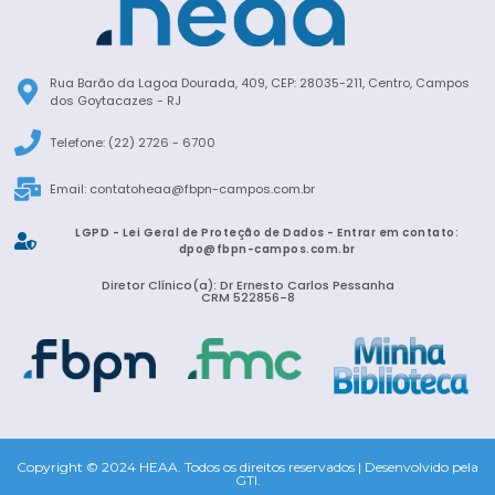
Rua Barão da Lagoa Dourada, 409, CEP: 28035-211, Centro, Campos
dos Goytacazes - RJ
Telefone: (22) 2726 - 6700
Email:
contatoheaa@fbpn-campos.com.br
LGPD - Lei Geral de Proteção de Dados - Entrar em contato:
dpo@fbpn-campos.com.br
Diretor Clínico(a): Dr Ernesto Carlos Pessanha
CRM 522856-8
Copyright © 2024 HEAA. Todos os direitos reservados | Desenvolvido pela
GTI.