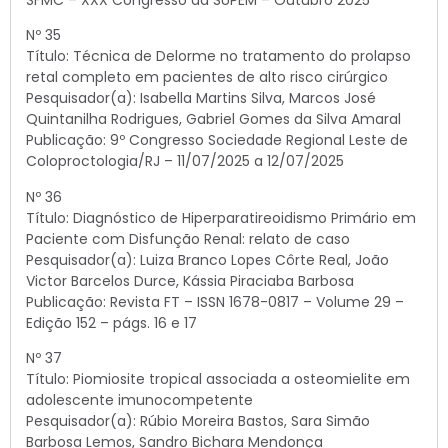
SFMC – XXX Congresso da SUPEM – Outubro 2025
Nº 35
Título: Técnica de Delorme no tratamento do prolapso
retal completo em pacientes de alto risco cirúrgico
Pesquisador(a): Isabella Martins Silva, Marcos José
Quintanilha Rodrigues, Gabriel Gomes da Silva Amaral
Publicação: 9º Congresso Sociedade Regional Leste de
Coloproctologia/RJ – 11/07/2025 a 12/07/2025
Nº 36
Título: Diagnóstico de Hiperparatireoidismo Primário em
Paciente com Disfunção Renal: relato de caso
Pesquisador(a): Luiza Branco Lopes Côrte Real, João
Victor Barcelos Durce, Kássia Piraciaba Barbosa
Publicação: Revista FT – ISSN 1678-0817 – Volume 29 –
Edição 152 – págs. 16 e 17
Nº 37
Título: Piomiosite tropical associada a osteomielite em
adolescente imunocompetente
Pesquisador(a): Rúbio Moreira Bastos, Sara Simão
Barbosa Lemos, Sandro Bichara Mendonça