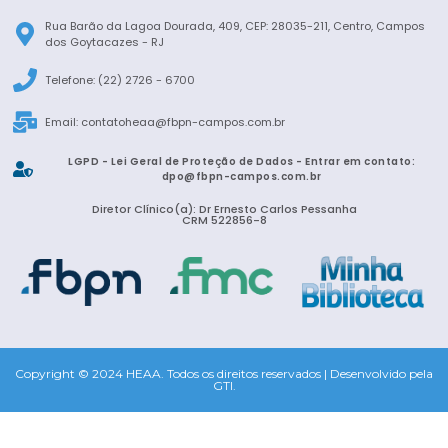
Rua Barão da Lagoa Dourada, 409, CEP: 28035-211, Centro, Campos
dos Goytacazes - RJ
Telefone: (22) 2726 - 6700
Email:
contatoheaa@fbpn-campos.com.br
LGPD - Lei Geral de Proteção de Dados - Entrar em contato:
dpo@fbpn-campos.com.br
Diretor Clínico(a): Dr Ernesto Carlos Pessanha
CRM 522856-8
Copyright © 2024 HEAA. Todos os direitos reservados | Desenvolvido pela
GTI.