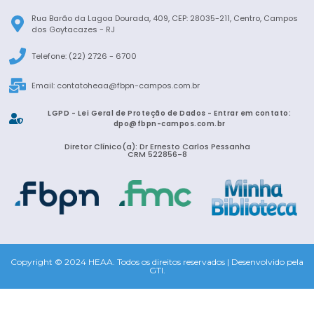
Rua Barão da Lagoa Dourada, 409, CEP: 28035-211, Centro, Campos
dos Goytacazes - RJ
Telefone: (22) 2726 - 6700
Email:
contatoheaa@fbpn-campos.com.br
LGPD - Lei Geral de Proteção de Dados - Entrar em contato:
dpo@fbpn-campos.com.br
Diretor Clínico(a): Dr Ernesto Carlos Pessanha
CRM 522856-8
Copyright © 2024 HEAA. Todos os direitos reservados | Desenvolvido pela
GTI.