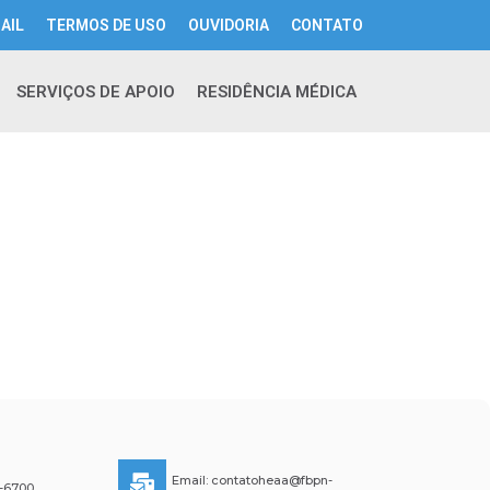
AIL
TERMOS DE USO
OUVIDORIA
CONTATO
SERVIÇOS DE APOIO
RESIDÊNCIA MÉDICA
Email:
contatoheaa@fbpn-
6-6700