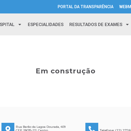
PORTAL DA TRANSPARÊNCIA
WEBM
SPITAL
ESPECIALIDADES
RESULTADOS DE EXAMES
Em construção
Rua Barão da Lagoa Dourada, 409
Telefone: (22) 272
CEP 28035-211, Centro