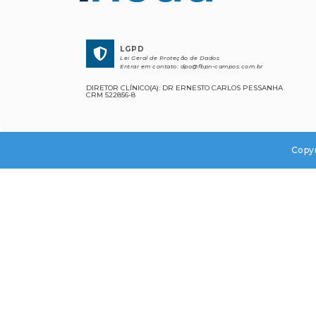
LGPD
Lei Geral de Proteção de Dados
Entrar em contato:
dpo@fbpn-campos.com.br
DIRETOR CLÍNICO(A): DR ERNESTO CARLOS PESSANHA
CRM 522856-8
Copyr