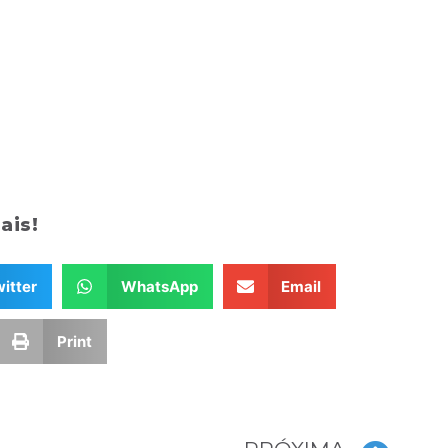
ais!
itter
WhatsApp
Email
Print