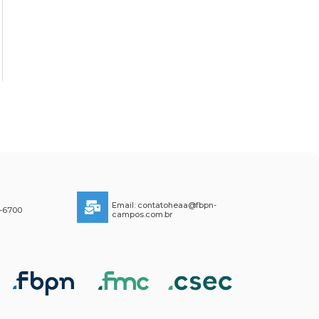
Email:
contatoheaa@fbpn-
6-6700
campos.com.br