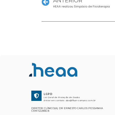
ANTERIOR
HEAA realizou Simpósio de Fisioterapia
LGPD
Lei Geral de Proteção de Dados
Entrar em contato:
dpo@fbpn-campos.com.br
DIRETOR CLÍNICO(A): DR ERNESTO CARLOS PESSANHA
CRM 522856-8